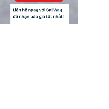
cao cấp
cao cấp
Liên hệ ngay với SallWay
Cốt yên:
Inox
Inox
để nhận báo giá tốt nhất!
Khóa
Tên
Nhôm
Nhôm hợp
yên:
hợp kim
kim
Họ
Email
Điện thoại
Liên hệ ngay!