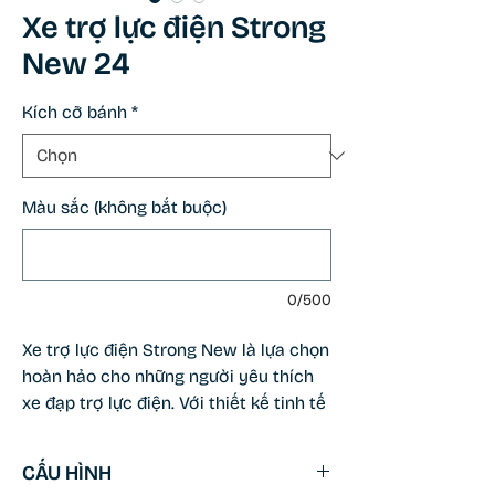
Xe trợ lực điện Strong
New 24
Kích cỡ bánh
*
Màu sắc (không bắt buộc)
0/500
Xe trợ lực điện Strong New là lựa chọn
hoàn hảo cho những người yêu thích
xe đạp trợ lực điện. Với thiết kế tinh tế
và tiện ích vượt trội. Sản phẩm có
nhiều lựa chọn cấu hình 24V-13.5Ah
CẤU HÌNH
hoặc 36V-13.5Ah, cho phép quãng