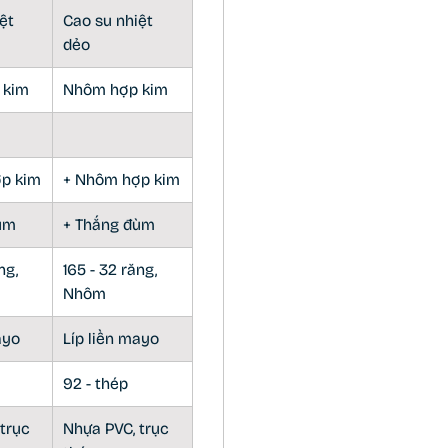
ệt
Cao su nhiệt
dẻo
 kim
Nhôm hợp kim
p kim
+ Nhôm hợp kim
ùm
+ Thắng đùm
ng,
165 - 32 răng,
Nhôm
ayo
Líp liền mayo
92 - thép
trục
Nhựa PVC, trục