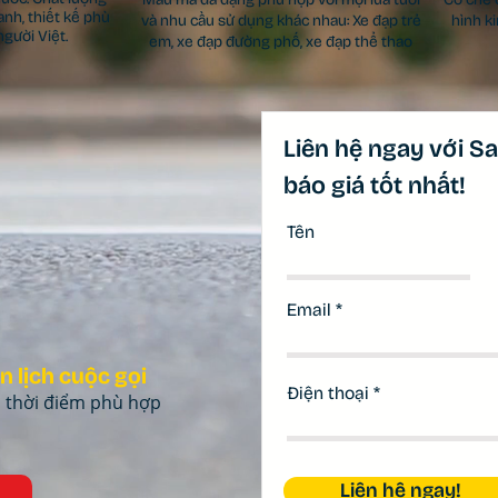
anh, thiết kế phù
và nhu cầu sử dụng khác nhau: Xe đạp trẻ
hình k
gười Việt.
em, xe đạp đường phố, xe đạp thể thao
Liên hệ ngay với S
báo giá tốt nhất!
Tên
Email
ên lịch cuộc gọi
Điện thoại
o thời điểm phù hợp
Liên hệ ngay!