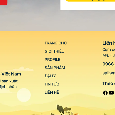
Liên 
TRANG CHỦ
Cụm cô
GIỚI THIỆU
Mỹ, Hu
PROFILE
0966 
SẢN PHẨM
sallw
c Việt Nam
ĐẠI LÝ
 sản xuất
Theo 
TIN TỨC
 định chân
LIÊN HỆ