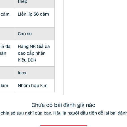
thép
6 căm
Liền líp 36 căm
Cao su
iả da
Hàng NK Giả da
hãn
cao cấp nhãn
hiệu DDK
Inox
 kim
Nhôm hợp kim
Chưa có bài đánh giá nào
chia sẻ suy nghĩ của bạn. Hãy là người đầu tiên để lại bài đánh