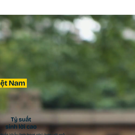
Việt Nam
Tỷ suất
sinh lời cao
chiết khấu linh hoạt phù hợp với mô