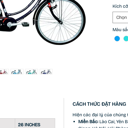
sự sán
Kích c
ty đã 
350 tấn
Chọn
nhôm tạ
dòng sả
Màu sắ
các ti
phẩm tr
bỉ, sắc 
CÁCH THỨC ĐẶT HÀNG
Hiện các đại lý của chúng 
Miền Bắc:
Lào Cai, Yên B
26 INCHES