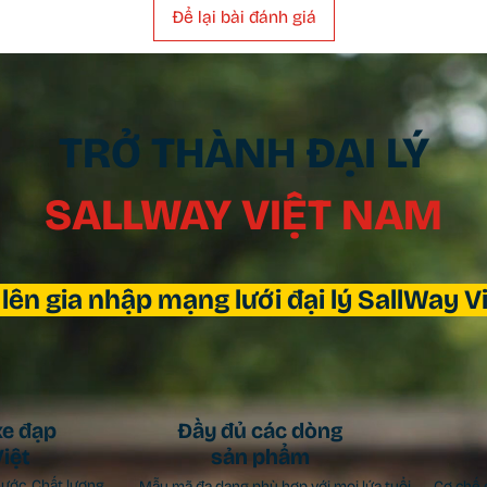
Để lại bài đánh giá
TRỞ THÀNH ĐẠI LÝ
SALLWAY VIỆT NAM
 lên gia nhập mạng lưới đại lý SallWay 
xe đạp
Đầy đủ các dòng
iệt
sản phẩm
nước. Chất lượng
Mẫu mã đa dạng phù hợp với mọi lứa tuổi
Cơ chế 