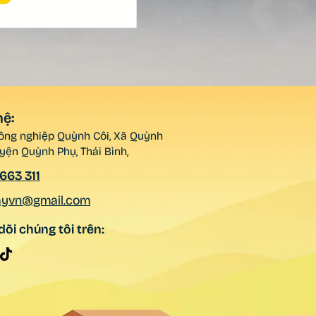
hệ:
ng nghiệp Quỳnh Côi, Xã Quỳnh
yện Quỳnh Phụ, Thái Bình,
663 311
ayvn@gmail.com
dõi chúng tôi trên: