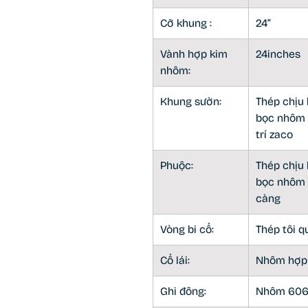
Cỡ khung :
24”
Vành hợp kim
24inches
nhôm:
Khung sườn:
Thép chịu 
bọc nhôm t
trí zaco
Phuộc:
Thép chịu 
bọc nhôm 
càng
Vòng bi cổ:
Thép tôi q
Cổ lái:
Nhôm hợp
Ghi đông:
Nhôm 606