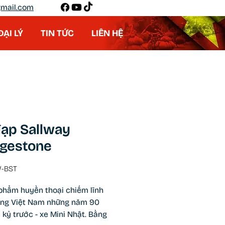
mail.com
ĐẠI LÝ
TIN TỨC
LIÊN HỆ
đạp Sallway
dgestone
W-BST
phẩm huyền thoại chiếm lĩnh
ường Việt Nam những năm 90
 kỷ trước - xe Mini Nhật. Bằng