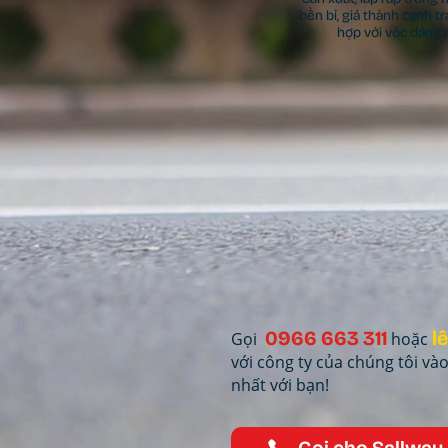
bền bỉ, giá thành cạnh tr
hợp với vóc dáng n
0966 663 311
l
Gọi
hoặc
với công ty của chúng tôi và
nhất với bạn!