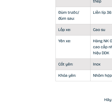
thép
Đùm trước/
Liền líp 3
đùm sau:
Lốp xe:
Cao su
Yên xe:
Hàng NK G
cao cấp n
hiệu DDK
Cốt yên:
Inox
Khóa yên:
Nhôm hợp
Hãy 