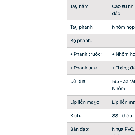
Tay nắm:
Cao su nhi
dẻo
Tay phanh:
Nhôm hợp
Bộ phanh:
+ Phanh trước:
+ Nhôm hợ
+ Phanh sau:
+ Thắng đ
Đùi đĩa:
165 - 32 ră
Nhôm
Líp liền mayo
Líp liền m
Xích:
88 - thép
Bàn đạp:
Nhựa PVC, 