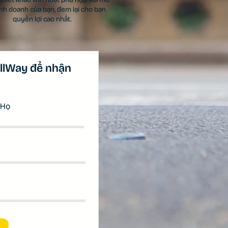
inh doanh của bạn, đem lại cho bạn
quyền lợi cao nhất.
allWay để nhận
Họ