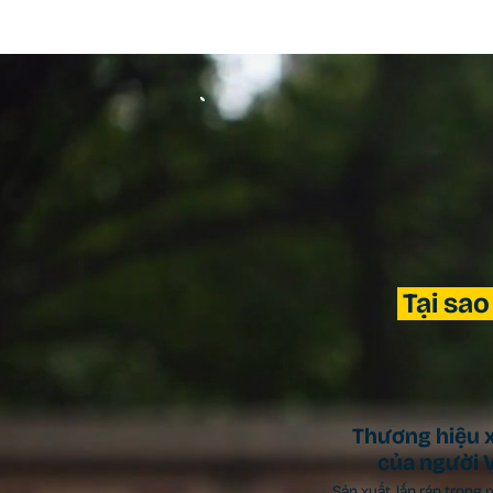
Tại sao
Thương hiệu 
của người V
Sản xuất, lắp ráp trong 