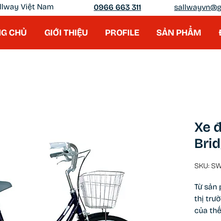
llway Việt Nam
0966 663 311
sallwayvn@g
G CHỦ
GIỚI THIỆU
PROFILE
SẢN PHẨM
Xe 
Bri
SKU: S
Từ sản 
thị tr
của thế