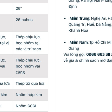
Giang, Hà Nội, Hải Phòn
Định
26”
Miền Trung:
Nghệ An, Hà
26inches
Quảng Trị, Huế, Đà Nẵng,
Khánh Hòa
lực,
Thép chịu lực,
Miền Nam:
Tp Hồ Chí Mi
ại vị
bọc nhôm tại
Giang
các vị trí zaco
Vui lòng gọi:
0966 663 311
đ
lực,
Thép chịu lực,
về giá & chính sách mở đại 
vai
bọc nhôm vai
càng
ua lửa
Thép tôi qua lửa
 kim
Nhôm hợp kim
1
Nhôm 6061